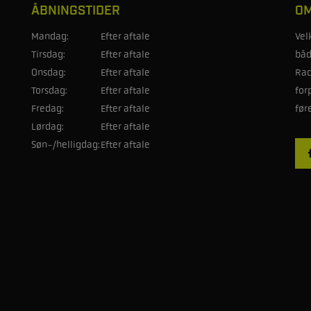
ÅBNINGSTIDER
OM
Mandag:
Efter aftale
Vel
Tirsdag:
Efter aftale
båd
Onsdag:
Efter aftale
Rac
Torsdag:
Efter aftale
for
Fredag:
Efter aftale
før
Lørdag:
Efter aftale
Søn-/helligdag:
Efter aftale
Betingelser
Privatlivspolitik
Cookies
© JJ Racing, 2026