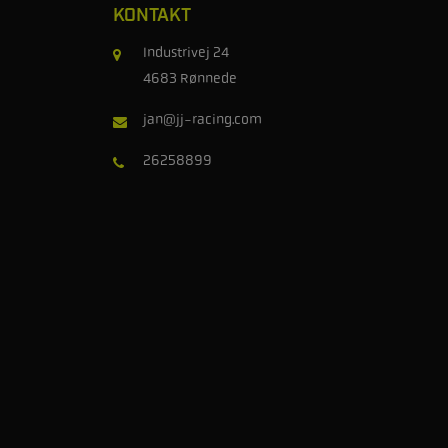
KONTAKT
Industrivej 24
4683 Rønnede
jan@jj-racing.com
26258899