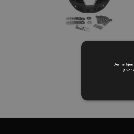
Denne hjemm
giver 