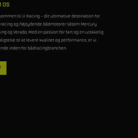
 OS
kommen til JJ Racing - dit ultimative destination for
racing og højtydende bådmotorer såsom Mercury
ing og Verado. Med en passion for fart og en urokkelig
pligtelse til at levere kvalitet og performance, er vi
ende inden for bådracingbranchen.