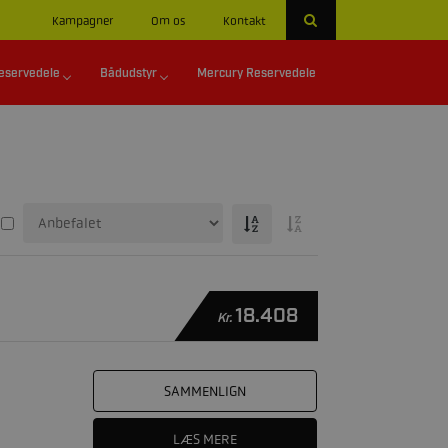
Kampagner
Om os
Kontakt
eservedele
Bådudstyr
Mercury Reservedele
18.408
Kr.
SAMMENLIGN
LÆS MERE