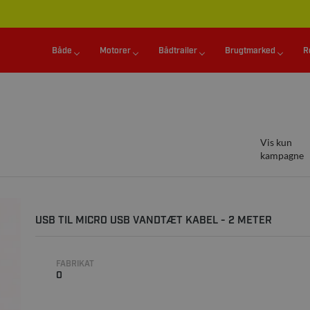
Både
Motorer
Bådtrailer
Brugtmarked
R
Vis kun
kampagne
USB TIL MICRO USB VANDTÆT KABEL - 2 METER
FABRIKAT
0