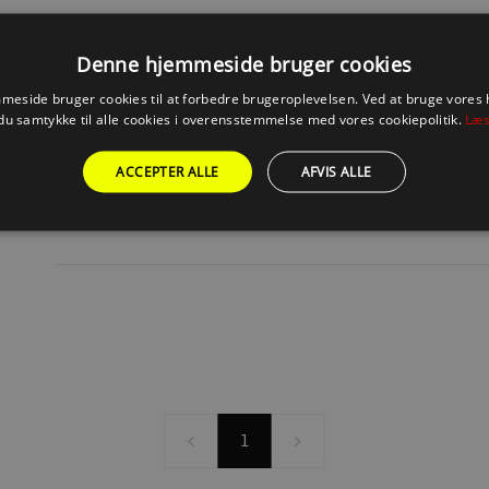
Denne hjemmeside bruger cookies
LADER & VANDTÆT DUAL USB POWER
eside bruger cookies til at forbedre brugeroplevelsen. Ved at bruge vore
du samtykke til alle cookies i overensstemmelse med vores cookiepolitik.
Læs
FABRIKAT
0
ACCEPTER ALLE
AFVIS ALLE
1