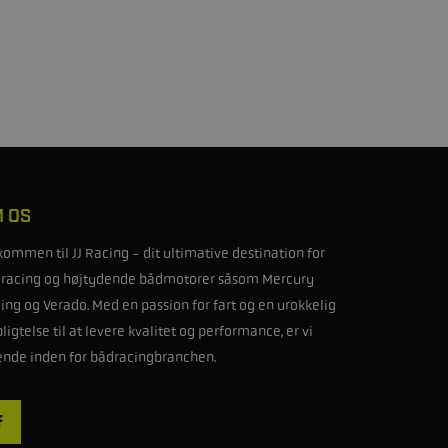
 OS
kommen til JJ Racing - dit ultimative destination for
racing og højtydende bådmotorer såsom Mercury
ing og Verado. Med en passion for fart og en urokkelig
pligtelse til at levere kvalitet og performance, er vi
ende inden for bådracingbranchen.