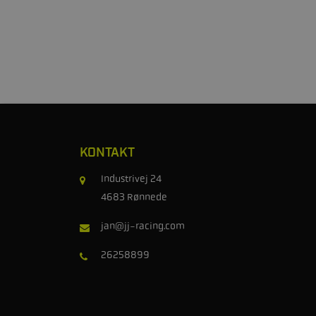
KONTAKT
Industrivej 24
4683 Rønnede
jan@jj-racing.com
26258899