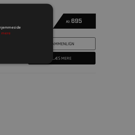
695
Kr.
s hjemmeside
 mere
SAMMENLIGN
LÆS MERE