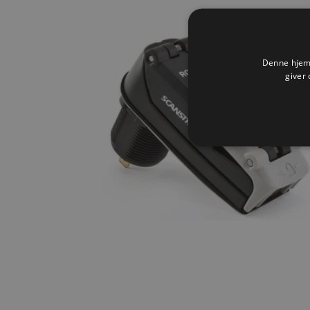
Denne hjemm
giver 