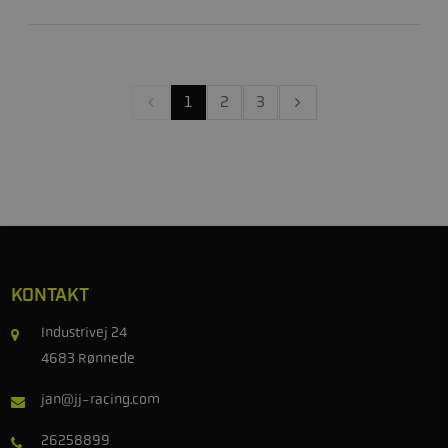
1
2
3
KONTAKT
Industrivej 24
4683 Rønnede
jan@jj-racing.com
26258899