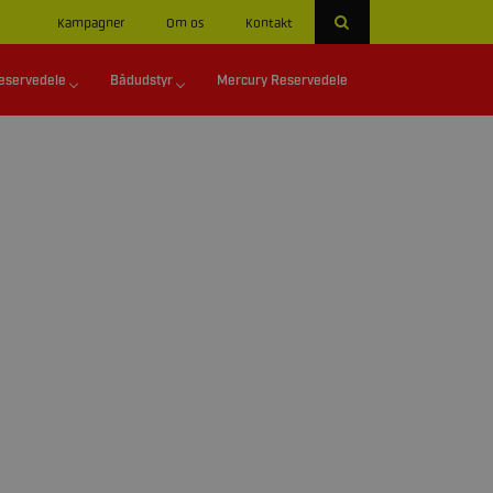
Kampagner
Om os
Kontakt
eservedele
Bådudstyr
Mercury Reservedele