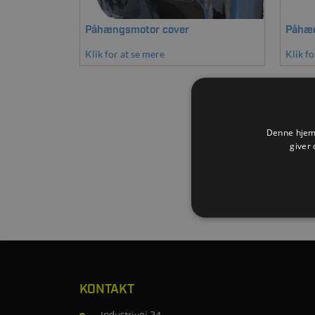
Påhængsmotor cover
Påhæn
Klik for at se mere
Klik fo
Denne hjemm
giver 
KONTAKT