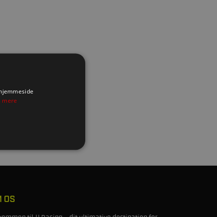
s hjemmeside
 mere
 OS