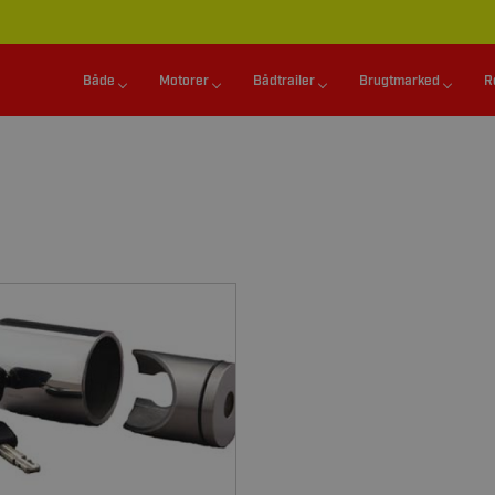
Både
Motorer
Bådtrailer
Brugtmarked
R