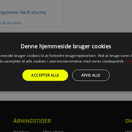
gsmotor lås & styring
r at se mere
Denne hjemmeside bruger cookies
eside bruger cookies til at forbedre brugeroplevelsen. Ved at bruge vore
du samtykke til alle cookies i overensstemmelse med vores cookiepolitik.
Læs
ACCEPTER ALLE
AFVIS ALLE
ÅBNINGSTIDER
OM