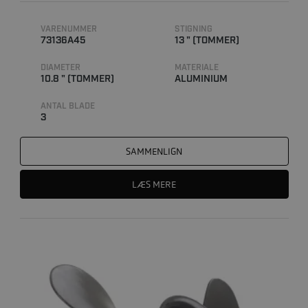
VARENUMMER
STIGNING
73136A45
13 " (TOMMER)
DIAMETER
MATERIALE
10.8 " (TOMMER)
ALUMINIUM
ANTAL BLADE
3
SAMMENLIGN
LÆS MERE