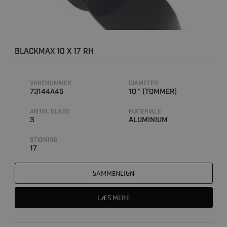
BLACKMAX 10 X 17 RH
VARENUMMER
DIAMETER
73144A45
10 " (TOMMER)
ANTAL BLADE
MATERIALE
3
ALUMINIUM
STIGNING
17
SAMMENLIGN
LÆS MERE