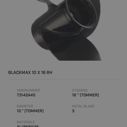
BLACKMAX 10 X 16 RH
VARENUMMER
STIGNING
73142A45
16 " (TOMMER)
DIAMETER
ANTAL BLADE
10 " (TOMMER)
3
MATERIALE