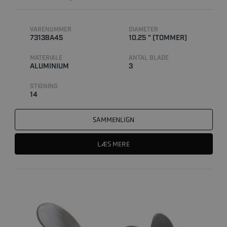
VARENUMMER
DIAMETER
73138A45
10.25 " (TOMMER)
MATERIALE
ANTAL BLADE
ALUMINIUM
3
STIGNING
14
SAMMENLIGN
LÆS MERE