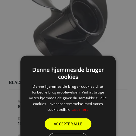
Denne hjemmeside bruger
cookies
BLACKMAX 10 3/8 X 14 RH
Denne hjemmeside bruger cookies til at
forbedre brugeroplevelsen. Ved at bruge
vores hjemmeside giver du samtykke til alle
VARENUMMER
STIGNING
cookies i overensstemmelse med vores
816706A45
14 " (TOMMER)
cookiepolitik.
Læs mere
DIAMETER
MATERIALE
ACCEPTER ALLE
10.8 " (TOMMER)
ALUMINIUM
ANTAL BLADE