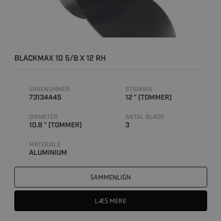
BLACKMAX 10 5/8 X 12 RH
VARENUMMER
STIGNING
73134A45
12 " (TOMMER)
DIAMETER
ANTAL BLADE
10.8 " (TOMMER)
3
MATERIALE
ALUMINIUM
SAMMENLIGN
LÆS MERE