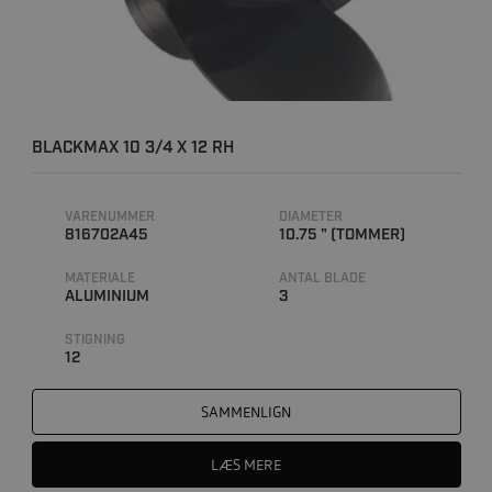
BLACKMAX 10 3/4 X 12 RH
VARENUMMER
DIAMETER
816702A45
10.75 " (TOMMER)
MATERIALE
ANTAL BLADE
ALUMINIUM
3
STIGNING
12
SAMMENLIGN
LÆS MERE