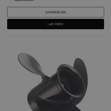
ALUMINIUM
SAMMENLIGN
LÆS MERE