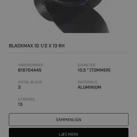
BLACKMAX 10 1/2 X 13 RH
VARENUMMER
DIAMETER
816704A45
10.5 " (TOMMER)
ANTAL BLADE
MATERIALE
3
ALUMINIUM
STIGNING
13
SAMMENLIGN
LÆS MERE