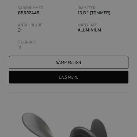
VARENUMMER
DIAMETER
85632A45
10.8 " (TOMMER)
ANTAL BLADE
MATERIALE
3
ALUMINIUM
STIGNING
11
SAMMENLIGN
LÆS MERE