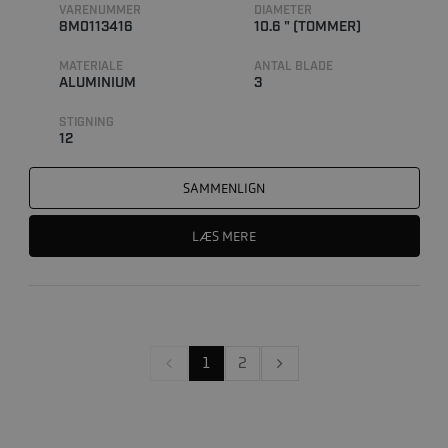
VARENUMMER
DIAMETER
8M0113416
10.6 " (TOMMER)
MATERIALE
ANTAL BLADE
ALUMINIUM
3
STIGNING
12
SAMMENLIGN
LÆS MERE
1
2