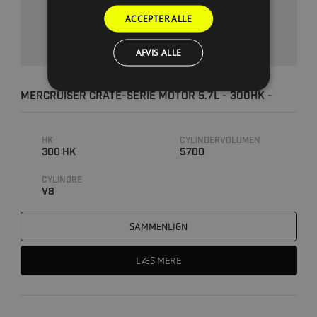
ACCEPTER ALLE
AFVIS ALLE
MERCRUISER CRATE-SERIE MOTOR 5.7L - 300HK -
350MAG MPI -..
HK
CYLINDERVOLUMEN
300 HK
5700
CYLINDRE
V8
SAMMENLIGN
LÆS MERE