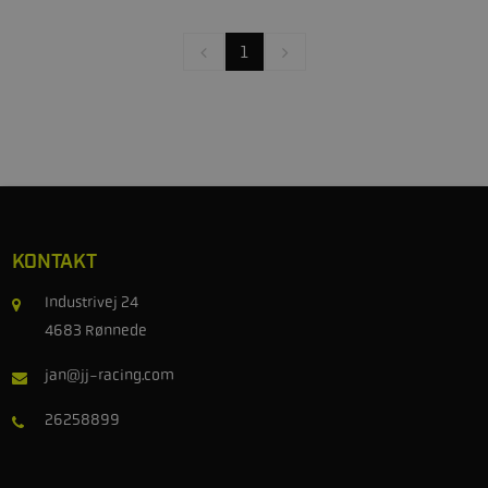
1
KONTAKT
Industrivej 24
4683 Rønnede
jan@jj-racing.com
26258899