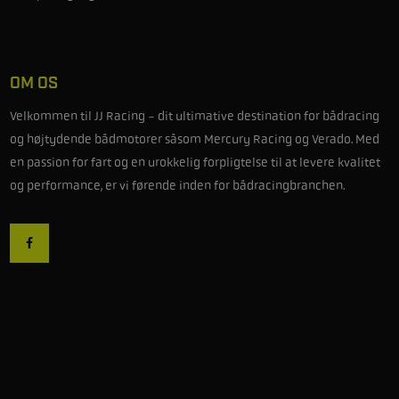
OM OS
Velkommen til JJ Racing - dit ultimative destination for bådracing
og højtydende bådmotorer såsom Mercury Racing og Verado. Med
en passion for fart og en urokkelig forpligtelse til at levere kvalitet
og performance, er vi førende inden for bådracingbranchen.
Betingelser
Privatlivspolitik
Cookies