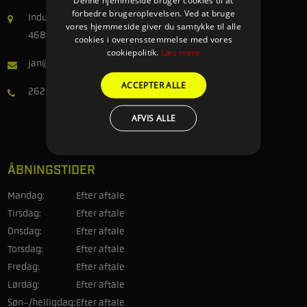
forbedre brugeroplevelsen. Ved at bruge
Industrivej 24
vores hjemmeside giver du samtykke til alle
4683 Rønnede
cookies i overensstemmelse med vores
cookiepolitik.
Læs mere
jan@jj-racing.com
ACCEPTER ALLE
26258899
AFVIS ALLE
ÅBNINGSTIDER
Mandag:
Efter aftale
Tirsdag:
Efter aftale
Onsdag:
Efter aftale
Torsdag:
Efter aftale
Fredag:
Efter aftale
Lørdag:
Efter aftale
Søn-/helligdag:
Efter aftale