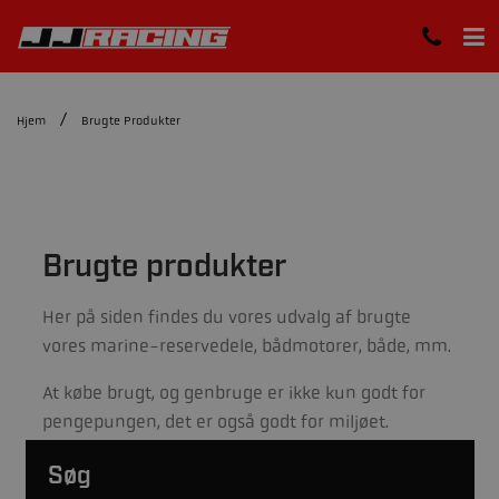
Hjem
Brugte Produkter
Brugte produkter
Her på siden findes du vores udvalg af brugte
vores marine-reservedele, bådmotorer, både, mm.
At købe brugt, og genbruge er ikke kun godt for
pengepungen, det er også godt for miljøet.
Søg